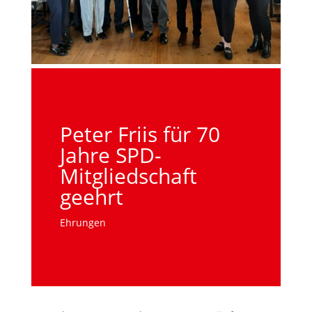
Peter Friis für 70
Jahre SPD-
Mitgliedschaft
geehrt
Ehrungen