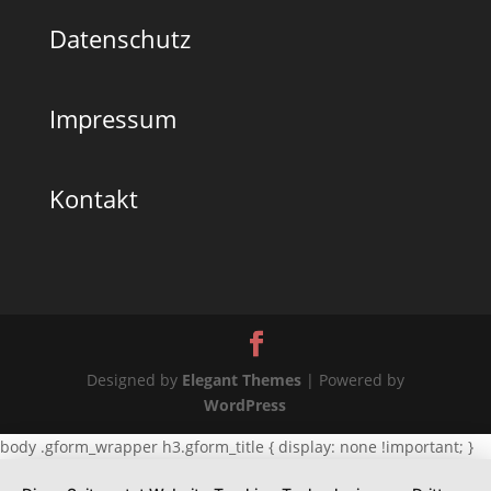
Datenschutz
Impressum
Kontakt
Designed by
Elegant Themes
| Powered by
WordPress
body .gform_wrapper h3.gform_title { display: none !important; }