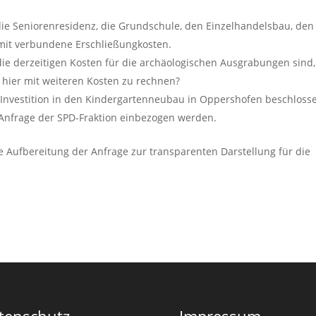
die Seniorenresidenz, die Grundschule, den Einzelhandelsbau, den
mit verbundene Erschließungkosten.
die derzeitigen Kosten für die archäologischen Ausgrabungen sind,
 hier mit weiteren Kosten zu rechnen?
Investition in den Kindergartenneubau in Oppershofen beschloss
 Anfrage der SPD-Fraktion einbezogen werden.
he Aufbereitung der Anfrage zur transparenten Darstellung für die
tenschutz
Impressum