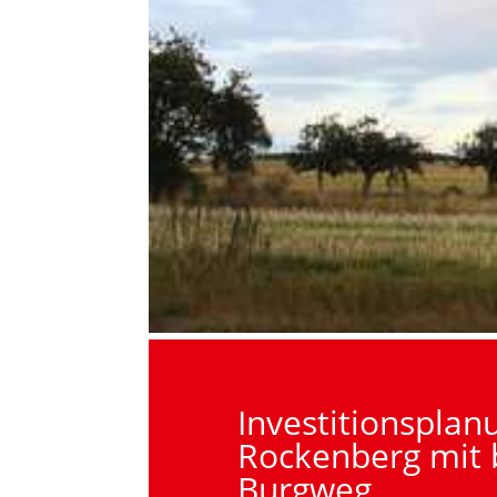
Investitionspla
Rockenberg mit 
Burgweg